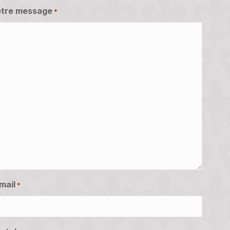
tre message
*
mail
*