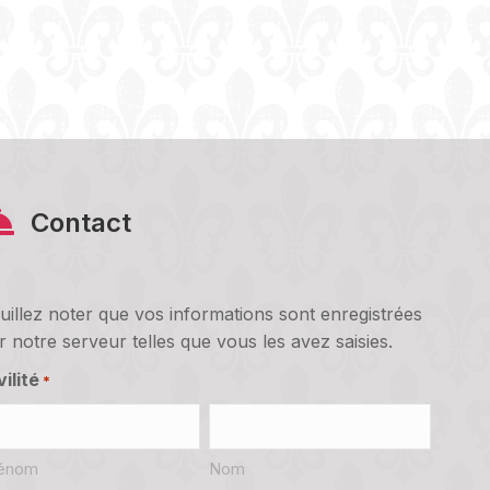
Contact
uillez noter que vos informations sont enregistrées
r notre serveur telles que vous les avez saisies.
vilité
*
énom
Nom