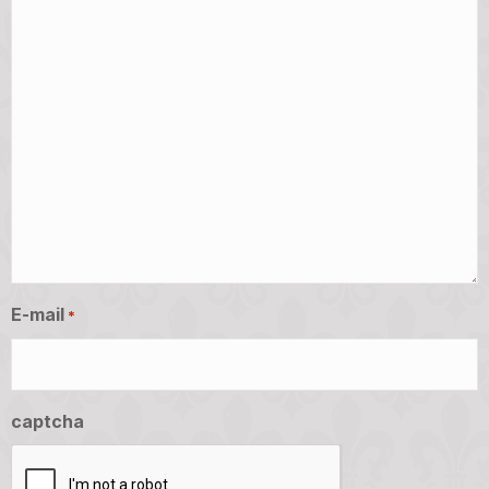
E-mail
*
captcha