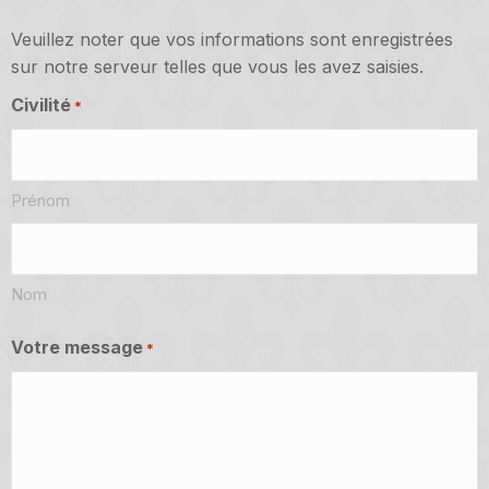
Veuillez noter que vos informations sont enregistrées
sur notre serveur telles que vous les avez saisies.
Civilité
*
Prénom
Nom
Votre message
*