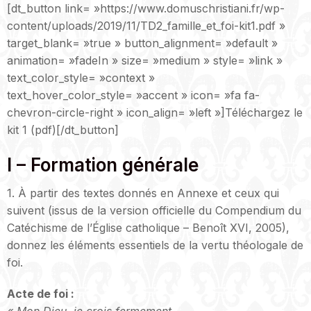
[dt_button link= »https://www.domuschristiani.fr/wp-
content/uploads/2019/11/TD2_famille_et_foi-kit1.pdf »
target_blank= »true » button_alignment= »default »
animation= »fadeIn » size= »medium » style= »link »
text_color_style= »context »
text_hover_color_style= »accent » icon= »fa fa-
chevron-circle-right » icon_align= »left »]Téléchargez le
kit 1 (pdf)[/dt_button]
I – Formation générale
1. À partir des textes donnés en Annexe et ceux qui
suivent (issus de la version officielle du Compendium du
Catéchisme de l’Église catholique – Benoît XVI, 2005),
donnez les éléments essentiels de la vertu théologale de
foi.
Acte de foi :