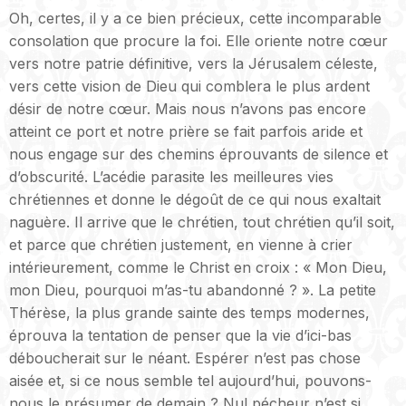
Oh, certes, il y a ce bien précieux, cette incomparable
consolation que procure la foi. Elle oriente notre cœur
vers notre patrie définitive, vers la Jérusalem céleste,
vers cette vision de Dieu qui comblera le plus ardent
désir de notre cœur. Mais nous n’avons pas encore
atteint ce port et notre prière se fait parfois aride et
nous engage sur des chemins éprouvants de silence et
d’obscurité. L’acédie parasite les meilleures vies
chrétiennes et donne le dégoût de ce qui nous exaltait
naguère. Il arrive que le chrétien, tout chrétien qu’il soit,
et parce que chrétien justement, en vienne à crier
intérieurement, comme le Christ en croix : « Mon Dieu,
mon Dieu, pourquoi m’as-tu abandonné ? ». La petite
Thérèse, la plus grande sainte des temps modernes,
éprouva la tentation de penser que la vie d’ici-bas
déboucherait sur le néant. Espérer n’est pas chose
aisée et, si ce nous semble tel aujourd’hui, pouvons-
nous le présumer de demain ? Nul pécheur n’est si