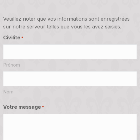
Veuillez noter que vos informations sont enregistrées
sur notre serveur telles que vous les avez saisies.
Civilité
*
Prénom
Nom
Votre message
*