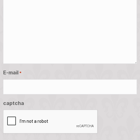
E-mail
*
captcha