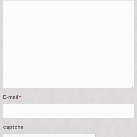
E-mail
*
captcha