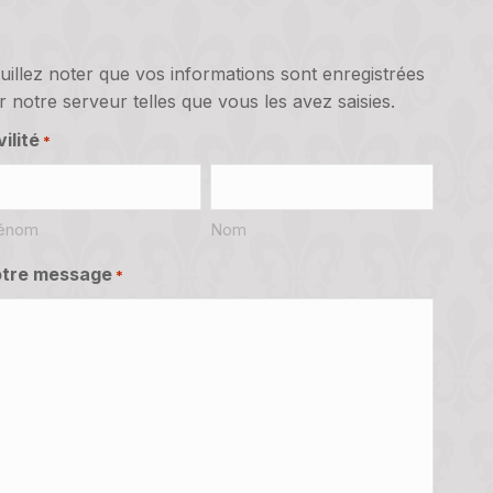
uillez noter que vos informations sont enregistrées
r notre serveur telles que vous les avez saisies.
vilité
*
énom
Nom
tre message
*