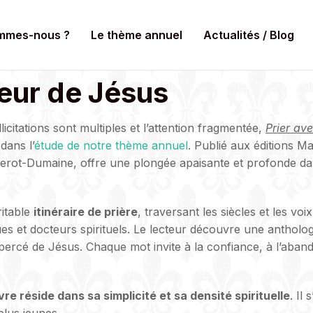
mmes-nous ?
Le thème annuel
Actualités / Blog
oeur de Jésus
citations sont multiples et l’attention fragmentée,
Prier av
dans l’
étude de notre thème annuel
. Publié aux éditions M
nerot-Dumaine, offre une plongée apaisante et profonde da
ritable
itinéraire de prière
, traversant les siècles et les vo
ues et docteurs spirituels. Le lecteur découvre une anthol
rcé de Jésus. Chaque mot invite à la confiance, à l’abando
vre réside dans sa simplicité et sa densité spirituelle
. Il