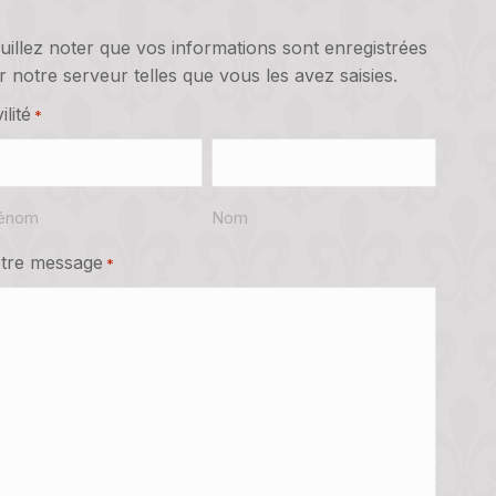
uillez noter que vos informations sont enregistrées
r notre serveur telles que vous les avez saisies.
ilité
*
énom
Nom
tre message
*