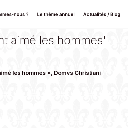
mmes-nous ?
Le thème annuel
Actualités / Blog
ant aimé les hommes"
 aimé les hommes », Domvs Christiani