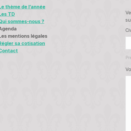
Le thème de l’année
Ve
Les TD
su
Qui sommes-nous ?
Agenda
Civ
Les mentions légales
Régler sa cotisation
Contact
Pr
Vo