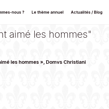
mmes-nous ?
Le thème annuel
Actualités / Blog
ant aimé les hommes"
 aimé les hommes », Domvs Christiani