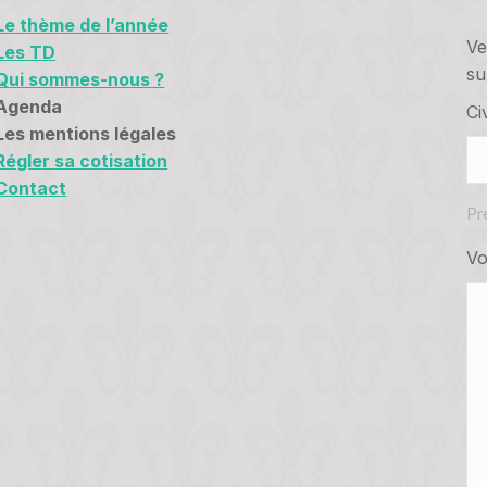
Le thème de l’année
Ve
Les TD
su
Qui sommes-nous ?
Agenda
Civ
Les mentions légales
Régler sa cotisation
Contact
Pr
Vo