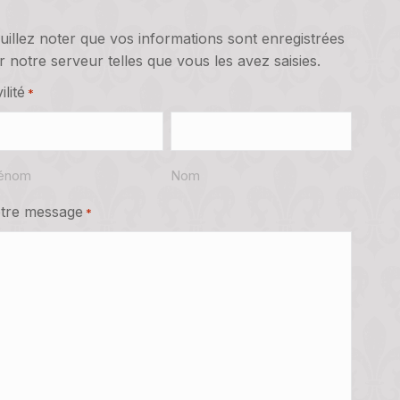
uillez noter que vos informations sont enregistrées
r notre serveur telles que vous les avez saisies.
ilité
*
énom
Nom
tre message
*