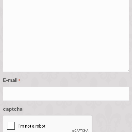
E-mail
*
captcha